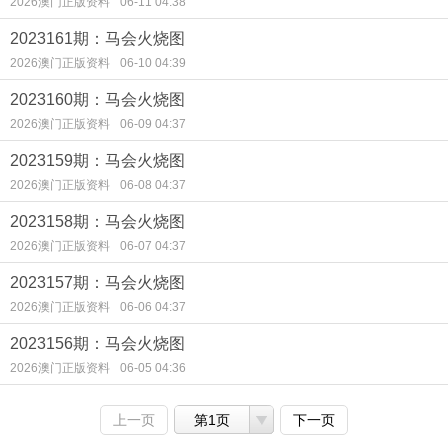
2026澳门正版资料
06-11 04:38
2023161期：马会火烧图
2026澳门正版资料
06-10 04:39
2023160期：马会火烧图
2026澳门正版资料
06-09 04:37
2023159期：马会火烧图
2026澳门正版资料
06-08 04:37
2023158期：马会火烧图
2026澳门正版资料
06-07 04:37
2023157期：马会火烧图
2026澳门正版资料
06-06 04:37
2023156期：马会火烧图
2026澳门正版资料
06-05 04:36
上一页
第1页
下一页