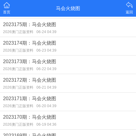
马会火烧图
首页
返回
2023175期：马会火烧图
2026澳门正版资料
06-24 04:39
2023174期：马会火烧图
2026澳门正版资料
06-23 04:39
2023173期：马会火烧图
2026澳门正版资料
06-22 04:39
2023172期：马会火烧图
2026澳门正版资料
06-21 04:39
2023171期：马会火烧图
2026澳门正版资料
06-20 04:39
2023170期：马会火烧图
2026澳门正版资料
06-19 04:36
2023169期：马会火烧图