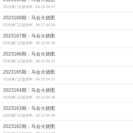
2026澳门正版资料
06-18 04:37
2023168期：马会火烧图
2026澳门正版资料
06-17 04:36
2023167期：马会火烧图
2026澳门正版资料
06-16 04:36
2023166期：马会火烧图
2026澳门正版资料
06-15 04:37
2023165期：马会火烧图
2026澳门正版资料
06-15 04:37
2023164期：马会火烧图
2026澳门正版资料
06-13 04:38
2023163期：马会火烧图
2026澳门正版资料
06-12 04:38
2023162期：马会火烧图