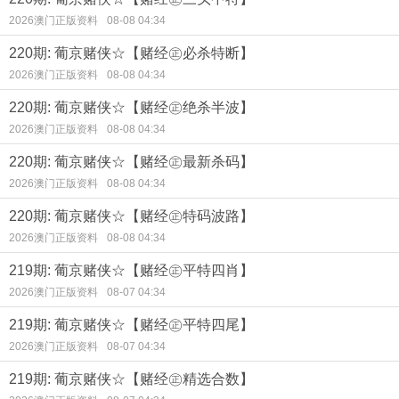
2026澳门正版资料
08-08 04:34
220期: 葡京赌侠☆【赌经㊣必杀特断】
2026澳门正版资料
08-08 04:34
220期: 葡京赌侠☆【赌经㊣绝杀半波】
2026澳门正版资料
08-08 04:34
220期: 葡京赌侠☆【赌经㊣最新杀码】
2026澳门正版资料
08-08 04:34
220期: 葡京赌侠☆【赌经㊣特码波路】
2026澳门正版资料
08-08 04:34
219期: 葡京赌侠☆【赌经㊣平特四肖】
2026澳门正版资料
08-07 04:34
219期: 葡京赌侠☆【赌经㊣平特四尾】
2026澳门正版资料
08-07 04:34
219期: 葡京赌侠☆【赌经㊣精选合数】