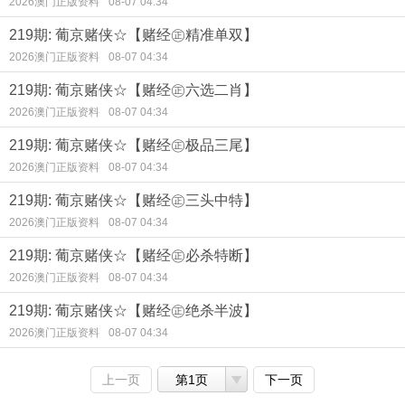
2026澳门正版资料
08-07 04:34
219期: 葡京赌侠☆【赌经㊣精准单双】
2026澳门正版资料
08-07 04:34
219期: 葡京赌侠☆【赌经㊣六选二肖】
2026澳门正版资料
08-07 04:34
219期: 葡京赌侠☆【赌经㊣极品三尾】
2026澳门正版资料
08-07 04:34
219期: 葡京赌侠☆【赌经㊣三头中特】
2026澳门正版资料
08-07 04:34
219期: 葡京赌侠☆【赌经㊣必杀特断】
2026澳门正版资料
08-07 04:34
219期: 葡京赌侠☆【赌经㊣绝杀半波】
2026澳门正版资料
08-07 04:34
上一页
第1页
下一页