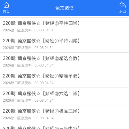
葡京赌侠
首页
返回
220期: 葡京赌侠☆【赌经㊣平特四肖】
2026澳门正版资料
08-08 04:34
220期: 葡京赌侠☆【赌经㊣平特四尾】
2026澳门正版资料
08-08 04:34
220期: 葡京赌侠☆【赌经㊣精选合数】
2026澳门正版资料
08-08 04:34
220期: 葡京赌侠☆【赌经㊣精准单双】
2026澳门正版资料
08-08 04:34
220期: 葡京赌侠☆【赌经㊣六选二肖】
2026澳门正版资料
08-08 04:34
220期: 葡京赌侠☆【赌经㊣极品三尾】
2026澳门正版资料
08-08 04:34
220期: 葡京赌侠☆【赌经㊣三头中特】