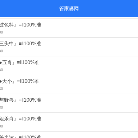
管家婆网
中波色料』≡‖100%准
30
开三头中』≡‖100%准
30
●五肖』≡‖100%准
30
●大小』≡‖100%准
30
畜与野兽』≡‖100%准
30
小姐杀肖』≡‖100%准
30
期杀半波』≡‖100%准