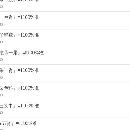
30
禁一生肖』≡‖100%准
30
特㊣稳赚』≡‖100%准
30
准绝杀一尾』≡‖100%准
30
准杀二肖』≡‖100%准
30
中波色料』≡‖100%准
30
开三头中』≡‖100%准
30
●五肖』≡‖100%准