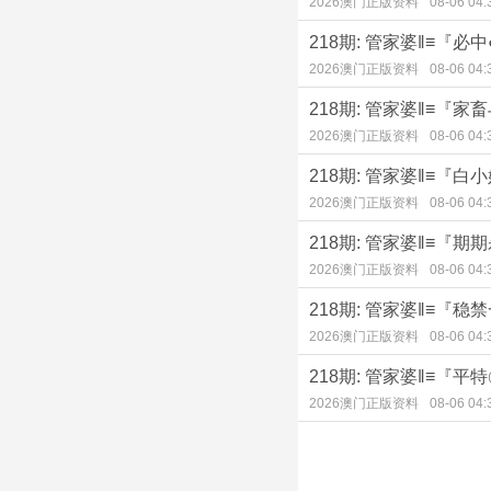
2026澳门正版资料
08-06 04:
218期: 管家婆‖≡『必中
2026澳门正版资料
08-06 04:
218期: 管家婆‖≡『家
2026澳门正版资料
08-06 04:
218期: 管家婆‖≡『白
2026澳门正版资料
08-06 04:
218期: 管家婆‖≡『期
2026澳门正版资料
08-06 04:
218期: 管家婆‖≡『稳
2026澳门正版资料
08-06 04:
218期: 管家婆‖≡『平
2026澳门正版资料
08-06 04: