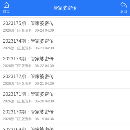
管家婆密传
首页
返回
2023175期：管家婆密传
2026澳门正版资料
06-24 04:39
2023174期：管家婆密传
2026澳门正版资料
06-23 04:39
2023173期：管家婆密传
2026澳门正版资料
06-22 04:39
2023172期：管家婆密传
2026澳门正版资料
06-21 04:39
2023171期：管家婆密传
2026澳门正版资料
06-20 04:39
2023170期：管家婆密传
2026澳门正版资料
06-19 04:36
2023169期：管家婆密传