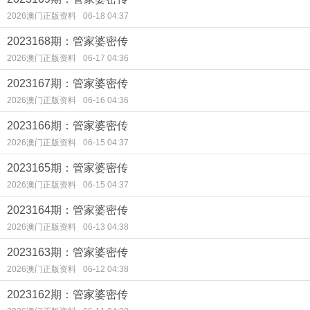
2026澳门正版资料
06-18 04:37
2023168期：管家婆密传
2026澳门正版资料
06-17 04:36
2023167期：管家婆密传
2026澳门正版资料
06-16 04:36
2023166期：管家婆密传
2026澳门正版资料
06-15 04:37
2023165期：管家婆密传
2026澳门正版资料
06-15 04:37
2023164期：管家婆密传
2026澳门正版资料
06-13 04:38
2023163期：管家婆密传
2026澳门正版资料
06-12 04:38
2023162期：管家婆密传