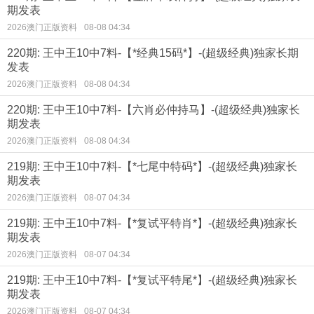
期发表
2026澳门正版资料
08-08 04:34
220期: 王中王10中7料-【*经典15码*】-(超级经典)独家长期
发表
2026澳门正版资料
08-08 04:34
220期: 王中王10中7料-【六肖必仲持马】-(超级经典)独家长
期发表
2026澳门正版资料
08-08 04:34
219期: 王中王10中7料-【*七尾中特码*】-(超级经典)独家长
期发表
2026澳门正版资料
08-07 04:34
219期: 王中王10中7料-【*复试平特肖*】-(超级经典)独家长
期发表
2026澳门正版资料
08-07 04:34
219期: 王中王10中7料-【*复试平特尾*】-(超级经典)独家长
期发表
2026澳门正版资料
08-07 04:34