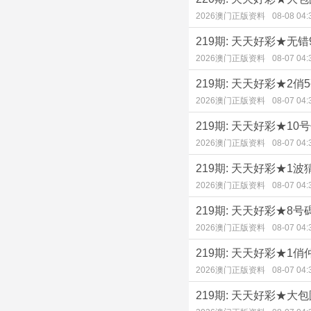
2026澳门正版资料
08-08 04:
219期: 天天好彩★无错
2026澳门正版资料
08-07 04:
219期: 天天好彩★2俏
2026澳门正版资料
08-07 04:
219期: 天天好彩★10
2026澳门正版资料
08-07 04:
219期: 天天好彩★1波
2026澳门正版资料
08-07 04:
219期: 天天好彩★8
2026澳门正版资料
08-07 04:
219期: 天天好彩★1俏
2026澳门正版资料
08-07 04:
219期: 天天好彩★大