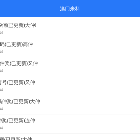
澳门来料
9俏(已更新)大仲!
34
5码(已更新)高仲
34
号仲奖(已更新)又仲
34
猜号(已更新)又仲
34
号碼仲奖(已更新)大仲
34
仲奖(已更新)连仲
34
包圍(已更新)大仲