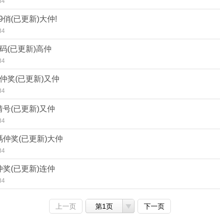
34
9俏(已更新)大仲!
34
5码(已更新)高仲
34
号仲奖(已更新)又仲
34
猜号(已更新)又仲
34
号碼仲奖(已更新)大仲
34
仲奖(已更新)连仲
34
上一页
第1页
下一页