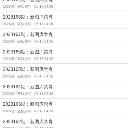
2026澳门正版资料
06-18 04:36
2023168期：新图库禁肖
2026澳门正版资料
06-17 04:36
2023167期：新图库禁肖
2026澳门正版资料
06-16 04:36
2023166期：新图库禁肖
2026澳门正版资料
06-15 04:36
2023165期：新图库禁肖
2026澳门正版资料
06-15 04:36
2023164期：新图库禁肖
2026澳门正版资料
06-13 04:38
2023163期：新图库禁肖
2026澳门正版资料
06-12 04:38
2023162期：新图库禁肖