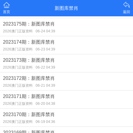
新图库禁肖
首页
返回
2023175期：新图库禁肖
2026澳门正版资料
06-24 04:39
2023174期：新图库禁肖
2026澳门正版资料
06-23 04:39
2023173期：新图库禁肖
2026澳门正版资料
06-22 04:39
2023172期：新图库禁肖
2026澳门正版资料
06-21 04:39
2023171期：新图库禁肖
2026澳门正版资料
06-20 04:38
2023170期：新图库禁肖
2026澳门正版资料
06-19 04:36
2023169期：新图库禁肖