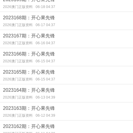
2026澳门正版资料
06-18 04:37
2023168期：开心果先锋
2026澳门正版资料
06-17 04:37
2023167期：开心果先锋
2026澳门正版资料
06-16 04:37
2023166期：开心果先锋
2026澳门正版资料
06-15 04:37
2023165期：开心果先锋
2026澳门正版资料
06-15 04:37
2023164期：开心果先锋
2026澳门正版资料
06-13 04:39
2023163期：开心果先锋
2026澳门正版资料
06-12 04:39
2023162期：开心果先锋