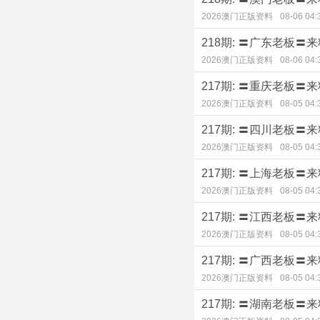
2026澳门正版资料
08-06 04:
218期: 〓广东老板〓来
2026澳门正版资料
08-06 04:
217期: 〓重庆老板〓
2026澳门正版资料
08-05 04:
217期: 〓四川老板〓
2026澳门正版资料
08-05 04:
217期: 〓上海老板〓来
2026澳门正版资料
08-05 04:
217期: 〓江西老板〓来
2026澳门正版资料
08-05 04:
217期: 〓广西老板〓
2026澳门正版资料
08-05 04:
217期: 〓湖南老板〓