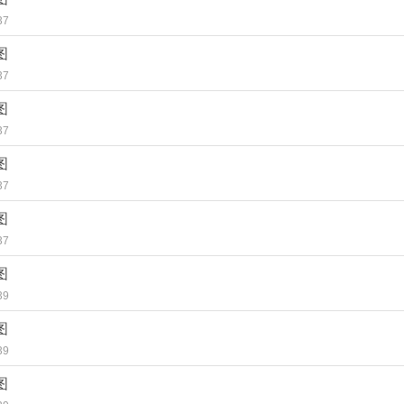
37
图
37
图
37
图
37
图
37
图
39
图
39
图