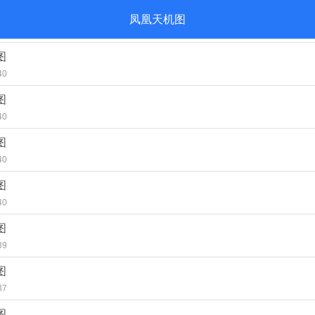
凤凰天机图
图
40
图
40
图
40
图
40
图
39
图
37
图