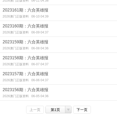
2026澳门正版资料
06-11 04:38
2023161期：六合英雄报
2026澳门正版资料
06-10 04:39
2023160期：六合英雄报
2026澳门正版资料
06-09 04:37
2023159期：六合英雄报
2026澳门正版资料
06-08 04:36
2023158期：六合英雄报
2026澳门正版资料
06-07 04:37
2023157期：六合英雄报
2026澳门正版资料
06-06 04:37
2023156期：六合英雄报
2026澳门正版资料
06-05 04:36
上一页
第1页
下一页