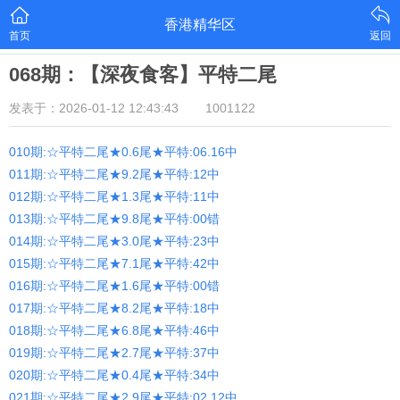
香港精华区
首页
返回
068期：【深夜食客】平特二尾
发表于：2026-01-12 12:43:43
1001122
010期:☆平特二尾★0.6尾★平特:06.16中
011期:☆平特二尾★9.2尾★平特:12中
012期:☆平特二尾★1.3尾★平特:11中
013期:☆平特二尾★9.8尾★平特:00错
014期:☆平特二尾★3.0尾★平特:23中
015期:☆平特二尾★7.1尾★平特:42中
016期:☆平特二尾★1.6尾★平特:00错
017期:☆平特二尾★8.2尾★平特:18中
018期:☆平特二尾★6.8尾★平特:46中
019期:☆平特二尾★2.7尾★平特:37中
020期:☆平特二尾★0.4尾★平特:34中
021期:☆平特二尾★2.9尾★平特:02.12中