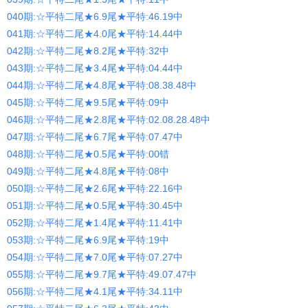
040期:☆平特二尾★6.9尾★平特:46.19中
041期:☆平特二尾★4.0尾★平特:14.44中
042期:☆平特二尾★8.2尾★平特:32中
043期:☆平特二尾★3.4尾★平特:04.44中
044期:☆平特二尾★4.8尾★平特:08.38.48中
045期:☆平特二尾★9.5尾★平特:09中
046期:☆平特二尾★2.8尾★平特:02.08.28.48中
047期:☆平特二尾★6.7尾★平特:07.47中
048期:☆平特二尾★0.5尾★平特:00错
049期:☆平特二尾★4.8尾★平特:08中
050期:☆平特二尾★2.6尾★平特:22.16中
051期:☆平特二尾★0.5尾★平特:30.45中
052期:☆平特二尾★1.4尾★平特:11.41中
053期:☆平特二尾★6.9尾★平特:19中
054期:☆平特二尾★7.0尾★平特:07.27中
055期:☆平特二尾★9.7尾★平特:49.07.47中
056期:☆平特二尾★4.1尾★平特:34.11中