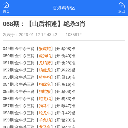
香港精华区
首页
返回
068期：【山后相逢】绝杀3肖
发表于：2026-01-12 12:43:42
1035812
049期:金牛杀三肖【
猴虎蛇
】(开:猪08)准!
050期:金牛杀三肖【
虎狗鸡
】(开:兔40)准!
051期:金牛杀三肖【
龙鸡猪
】(开:兔28)准!
052期:金牛杀三肖【
鸡虎龙
】(开:鸡22)错!
053期:金牛杀三肖【
猪牛狗
】(开:鼠19)准!
054期:金牛杀三肖【
狗虎兔
】(开:兔16)准!
055期:金牛杀三肖【
狗蛇猴
】(开:猪08)准!
056期:金牛杀三肖【
蛇龙鸡
】(开:狗33)准!
057期:金牛杀三肖【
狗马牛
】(开:猴47)准!
058期:金牛杀三肖【
蛇龙牛
】(开:牛42)错!
059期:金牛杀三肖【
羊兔鸡
】(开:猪20)准!
060期:金牛杀三肖【
龙马兔
】(开:猪44)准!