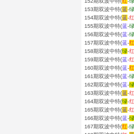
152期双波中特(
红
-
153期双波中特(
蓝
-
154期双波中特(
蓝
-
155期双波中特(
蓝
-
156期双波中特(
蓝
-
157期双波中特(
蓝
-
158期双波中特(
绿
-
159期双波中特(
蓝
-
160期双波中特(
蓝
-
161期双波中特(
蓝
-
162期双波中特(
蓝
-
163期双波中特(
蓝
-
164期双波中特(
绿
-
165期双波中特(
蓝
-
166期双波中特(
蓝
-
167期双波中特(
红
-