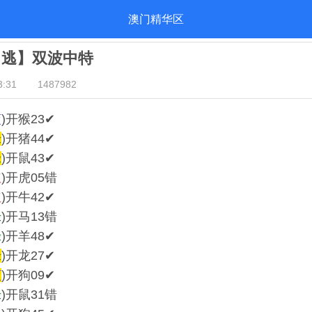
澳门精华区
出逃】双波中特
:31
1487982
蓝
)开猴23✔
绿
)开猪44✔
绿
)开鼠43✔
红
)开虎05错
红
)开牛42✔
绿
)开马13错
绿
)开羊48✔
绿
)开龙27✔
蓝
)开狗09✔
绿
)开鼠31错