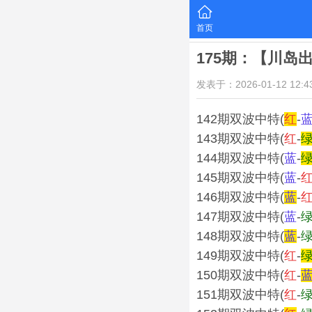
首页
175期：【川岛
发表于：2026-01-12 12:43
142期双波中特(
红
-
143期双波中特(
红
-
144期双波中特(
蓝
-
145期双波中特(
蓝
-
146期双波中特(
蓝
-
147期双波中特(
蓝
-
148期双波中特(
蓝
-
149期双波中特(
红
-
150期双波中特(
红
-
151期双波中特(
红
-